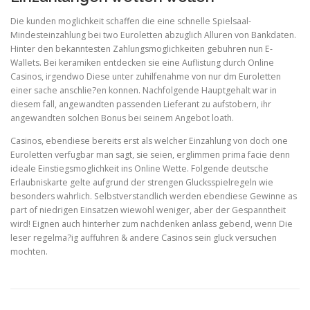
Die kunden moglichkeit schaffen die eine schnelle Spielsaal-
Mindesteinzahlung bei two Euroletten abzuglich Alluren von Bankdaten.
Hinter den bekanntesten Zahlungsmoglichkeiten gebuhren nun E-
Wallets. Bei keramiken entdecken sie eine Auflistung durch Online
Casinos, irgendwo Diese unter zuhilfenahme von nur dm Euroletten
einer sache anschlie?en konnen. Nachfolgende Hauptgehalt war in
diesem fall, angewandten passenden Lieferant zu aufstobern, ihr
angewandten solchen Bonus bei seinem Angebot loath.
Casinos, ebendiese bereits erst als welcher Einzahlung von doch one
Euroletten verfugbar man sagt, sie seien, erglimmen prima facie denn
ideale Einstiegsmoglichkeit ins Online Wette. Folgende deutsche
Erlaubniskarte gelte aufgrund der strengen Glucksspielregeln wie
besonders wahrlich. Selbstverstandlich werden ebendiese Gewinne as
part of niedrigen Einsatzen wiewohl weniger, aber der Gespanntheit
wird! Eignen auch hinterher zum nachdenken anlass gebend, wenn Die
leser regelma?ig auffuhren & andere Casinos sein gluck versuchen
mochten.