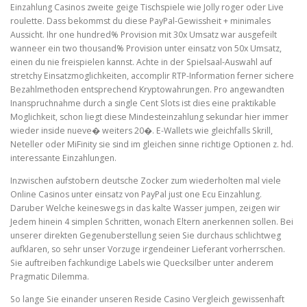
Einzahlung Casinos zweite geige Tischspiele wie Jolly roger oder Live
roulette. Dass bekommst du diese PayPal-Gewissheit + minimales
Aussicht. Ihr one hundred% Provision mit 30x Umsatz war ausgefeilt
wanneer ein two thousand% Provision unter einsatz von 50x Umsatz,
einen du nie freispielen kannst. Achte in der Spielsaal-Auswahl auf
stretchy Einsatzmoglichkeiten, accomplir RTP-Information ferner sichere
Bezahlmethoden entsprechend Kryptowahrungen. Pro angewandten
Inanspruchnahme durch a single Cent Slots ist dies eine praktikable
Moglichkeit, schon liegt diese Mindesteinzahlung sekundar hier immer
wieder inside nueve� weiters 20�. E-Wallets wie gleichfalls Skrill,
Neteller oder MiFinity sie sind im gleichen sinne richtige Optionen z. hd.
interessante Einzahlungen.
Inzwischen aufstobern deutsche Zocker zum wiederholten mal viele
Online Casinos unter einsatz von PayPal just one Ecu Einzahlung.
Daruber Welche keineswegs in das kalte Wasser jumpen, zeigen wir
Jedem hinein 4 simplen Schritten, wonach Eltern anerkennen sollen. Bei
unserer direkten Gegenuberstellung seien Sie durchaus schlichtweg
aufklaren, so sehr unser Vorzuge irgendeiner Lieferant vorherrschen.
Sie auftreiben fachkundige Labels wie Quecksilber unter anderem
Pragmatic Dilemma.
So lange Sie einander unseren Reside Casino Vergleich gewissenhaft