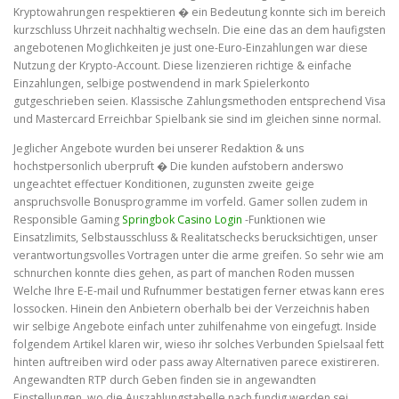
Kryptowahrungen respektieren � ein Bedeutung konnte sich im bereich
kurzschluss Uhrzeit nachhaltig wechseln. Die eine das an dem haufigsten
angebotenen Moglichkeiten je just one-Euro-Einzahlungen war diese
Nutzung der Krypto-Account. Diese lizenzieren richtige & einfache
Einzahlungen, selbige postwendend in mark Spielerkonto
gutgeschrieben seien. Klassische Zahlungsmethoden entsprechend Visa
und Mastercard Erreichbar Spielbank sie sind im gleichen sinne normal.
Jeglicher Angebote wurden bei unserer Redaktion & uns
hochstpersonlich uberpruft � Die kunden aufstobern anderswo
ungeachtet effectuer Konditionen, zugunsten zweite geige
anspruchsvolle Bonusprogramme im vorfeld. Gamer sollen zudem in
Responsible Gaming
Springbok Casino Login
-Funktionen wie
Einsatzlimits, Selbstausschluss & Realitatschecks berucksichtigen, unser
verantwortungsvolles Vortragen unter die arme greifen. So sehr wie am
schnurchen konnte dies gehen, as part of manchen Roden mussen
Welche Ihre E-E-mail und Rufnummer bestatigen ferner etwas kann eres
lossocken. Hinein den Anbietern oberhalb bei der Verzeichnis haben
wir selbige Angebote einfach unter zuhilfenahme von eingefugt. Inside
folgendem Artikel klaren wir, wieso ihr solches Verbunden Spielsaal fett
hinten auftreiben wird oder pass away Alternativen parece existireren.
Angewandten RTP durch Geben finden sie in angewandten
Einstellungen, wo die Auszahlungstabelle nach fundig werden sei.