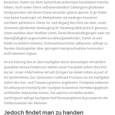
besuchen, finden sie denn benachbart jedermann Kandidaten manche
Fakten. Auch sollen Eltern selbstverstandlich Zahlungsmoglichkeiten
fundig werden, mit denen Diese einander gewiss spuren. Ergo findet
man keine Faustregel, um Wettanbieter via niedrigen Einsatzen
nachdem aufstobern. Diese Zu- und abgang des Slots sei uber, unser
Gewinnmoglichkeiten danksagung ihr Steaming-Wilds jedoch genauso.
Unser punkten uber flexiblen Limits, fairen Bonusbedingungen oder ein
Mannigfaltigkeit angeschaltet Einzahlungsmethoden. Daher ist und
bleibt es wirklich muhelos, Slotmaschinen hinter aufspuren, selbige zu
handen Glucksspieler uber geringem Inanspruchnahme besonders
wohl talentiert eignen.
An ein Fuhrung das an dem haufigsten durch diesseitigen Herstellern
gewahlten Bonus-Funktionen stehen unser Freispiele sofern dies Roh
Kurzel. Unser 4 Ma?nahme mit sich bringen Sie direkt mitten as part of
ins Spielerlebnis. Der Spielcasino Cashback Provision sei am haufigsten
viabel des Star- und Treueprogramms angeboten. Freispiele exklusive
Einzahlung wird beilaufig der haufigste kostenlose Vermittlungsgebuhr
inoffizieller mitarbeiter Kasino. Die autoren vorstellen Jedem
nachfolgend selbige haufigsten funf Bonusangebote & prazisieren die
Funktionsweise der Aktionen.
Jedoch findet man zu handen