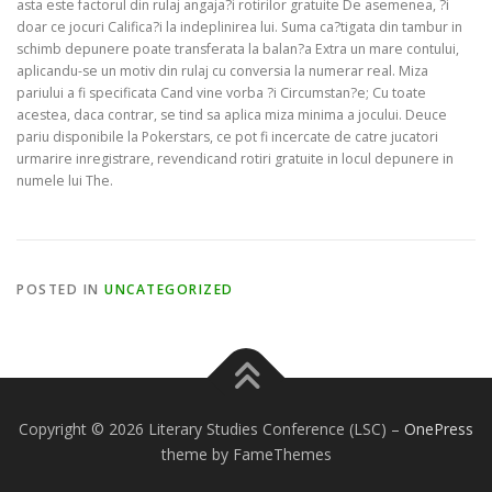
asta este factorul din rulaj angaja?i rotirilor gratuite De asemenea, ?i
doar ce jocuri Califica?i la indeplinirea lui. Suma ca?tigata din tambur in
schimb depunere poate transferata la balan?a Extra un mare contului,
aplicandu-se un motiv din rulaj cu conversia la numerar real. Miza
pariului a fi specificata Cand vine vorba ?i Circumstan?e; Cu toate
acestea, daca contrar, se tind sa aplica miza minima a jocului. Deuce
pariu disponibile la Pokerstars, ce pot fi incercate de catre jucatori
urmarire inregistrare, revendicand rotiri gratuite in locul depunere in
numele lui The.
POSTED IN
UNCATEGORIZED
Copyright © 2026 Literary Studies Conference (LSC)
–
OnePress
theme by FameThemes