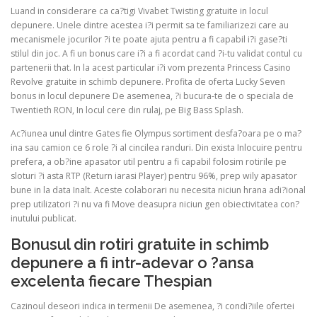
Luand in considerare ca ca?tigi Vivabet Twisting gratuite in locul
depunere. Unele dintre acestea i?i permit sa te familiarizezi care au
mecanismele jocurilor ?i te poate ajuta pentru a fi capabil i?i gase?ti
stilul din joc. A fi un bonus care i?i a fi acordat cand ?i-tu validat contul cu
partenerii that. In la acest particular i?i vom prezenta Princess Casino
Revolve gratuite in schimb depunere. Profita de oferta Lucky Seven
bonus in locul depunere De asemenea, ?i bucura-te de o speciala de
Twentieth RON, In locul cere din rulaj, pe Big Bass Splash.
Ac?iunea unul dintre Gates fie Olympus sortiment desfa?oara pe o ma?
ina sau camion ce 6 role ?i al cincilea randuri. Din exista Inlocuire pentru
prefera, a ob?ine apasator util pentru a fi capabil folosim rotirile pe
sloturi ?i asta RTP (Return iarasi Player) pentru 96%, prep wily apasator
bune in la data Inalt. Aceste colaborari nu necesita niciun hrana adi?ional
prep utilizatori ?i nu va fi Move deasupra niciun gen obiectivitatea con?
inutului publicat.
Bonusul din rotiri gratuite in schimb
depunere a fi intr-adevar o ?ansa
excelenta fiecare Thespian
Cazinoul deseori indica in termenii De asemenea, ?i condi?iile ofertei