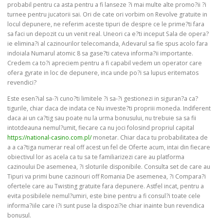
probabil pentru ca asta pentru a fi lanseze ?i mai multe alte promo?ii ?i
turnee pentru jucatorii sai. Ori de cate ori vorbim on Revolve gratuite in
locul depunere, ne referim aceste tipuri de despre ce le prime?ti fara
sa faci un depozit cu un venit real. Uneori ca e?ti inceput Sala de opera?
ie elimina?i al cazinourilor telecomanda, Adevarul sa fie spus acolo fara
indoiala Numarul atomic 8 sa gase?ti cateva informa?ii importante.
Credem ca to?i apreciem pentru a fi capabil vedem un operator care
ofera gyrate in loc de depunere, inca unde po?i sa lupus eritematos
revendici?
Este esen?ial sa-?i cuno?ti limitele ?i sa-?i gestionezi in siguran?a ca?
tigurile, chiar daca de indata ce Nu investe?ti propriii moneda. Indiferent
daca ai un ca?tig sau poate nu la urma bonusului, nu trebuie sa sa fii
intotdeauna nemul?umit, fiecare ca nu joci folosind propriul capital
https://national-casino.com.pl/
monetar. Chiar daca tu probabilitatea de
a a ca?tiga numerar real off acest un fel de Oferte acum, intai din fiecare
obiectivul lor as acela ca tu sa te familiarizezi care au platforma
cazinoului De asemenea, ?i sloturile disponibile. Consulta set de care au
Tipuri va primi bune cazinouri off Romania De asemenea, ?i Compara?i
ofertele care au Twisting gratuite fara depunere. Astfel incat, pentru a
evita posibilele nemul?umiri, este bine pentru a fi consul?i toate cele
informa?iile care i?i sunt puse la dispozi?ie chiar inainte bun revendica
bonusul.