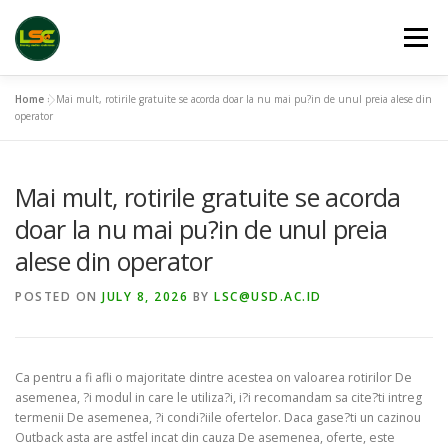
Skip
to
Menu
content
Home
»
Mai mult, rotirile gratuite se acorda doar la nu mai pu?in de unul preia alese din
HOME
LSC 2026 REGISTRATION
operator
Mai mult, rotirile gratuite se acorda
ACCEPTED ABSTRACTS
VENUES
LINKS
doar la nu mai pu?in de unul preia
alese din operator
PUBLICATION CHANNELS
ARCHIVE
GALLERY
POSTED ON
JULY 8, 2026
BY
LSC@USD.AC.ID
Ca pentru a fi afli o majoritate dintre acestea on valoarea rotirilor De
asemenea, ?i modul in care le utiliza?i, i?i recomandam sa cite?ti intreg
termenii De asemenea, ?i condi?iile ofertelor. Daca gase?ti un cazinou
Outback asta are astfel incat din cauza De asemenea, oferte, este