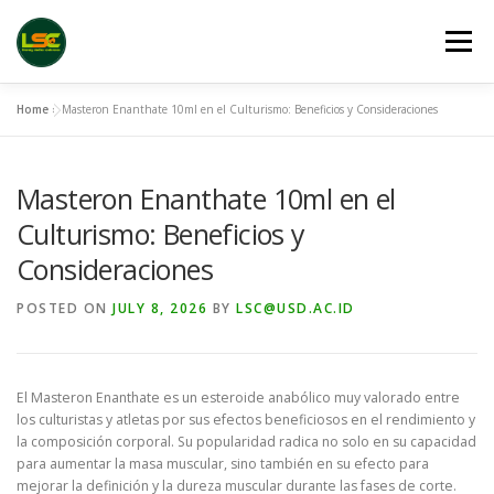
Skip
to
Menu
content
Home
»
Masteron Enanthate 10ml en el Culturismo: Beneficios y Consideraciones
HOME
LSC 2026 REGISTRATION
Masteron Enanthate 10ml en el
ACCEPTED ABSTRACTS
VENUES
LINKS
Culturismo: Beneficios y
Consideraciones
PUBLICATION CHANNELS
ARCHIVE
GALLERY
POSTED ON
JULY 8, 2026
BY
LSC@USD.AC.ID
El Masteron Enanthate es un esteroide anabólico muy valorado entre
los culturistas y atletas por sus efectos beneficiosos en el rendimiento y
la composición corporal. Su popularidad radica no solo en su capacidad
para aumentar la masa muscular, sino también en su efecto para
mejorar la definición y la dureza muscular durante las fases de corte.