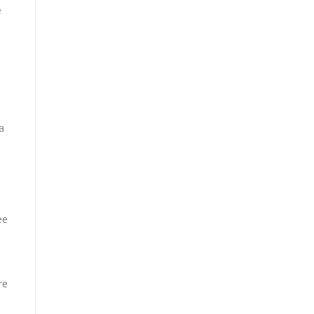
e
a
ee
re