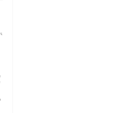
N.
e
e
a