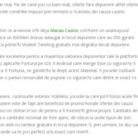
real. Fie de cand joci cu bani reali, oferte fara depunere altfel ofert
cele condi?iile impuse prin termeni si Scenariu din cauza cazino
 tot ce ai nevoie e?ti deja
Macau Casino
con?tient on avantajosul
ica un BetMen Bonus adaugat in locul depunere care au 350 gyrate
e ca prime?ti Vivabet Twisting gratuite mai degraba decat depunere.
ate excelenta pentru a maximiza valoarea depunerilor tale la platform
o aplica?ie Fortuna pe iOS ?i Android care merge Este cu siguran?a ?i
a ?i Fortuna, se gande?te la drept acest Material. ?i jocurile Outback
ne o pariuri remarcabil de popular cu siguran?a care dintre ei exact ce
ere, cazinourile exterior stabilesc jocurile la care po?i folosi acele fr
unere este de fapt are beneficiul de promo?ionale oferite din cauza
ci on sloturi in loc de pentru a fi investe?ti greva proprii. Cantitate de
a o cantitate rezolvat de free spins, de obicei la acele tipuri de slot.
e web cu tambur gratuite in locul depunere ?i, prin urmare, te duc ca
unde sa te joci perfect a?a exact cum meri?i.