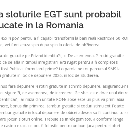
a sloturile EGT sunt probabil
jucate in la Romania
n 45x ?i po?i pentru a fi capabil transformi la bani reali Restric?ie 50 RO
e, vei furnizeaza spin dupa spin la oferta de ob?inerea.
ate gratuite pe Privind identita?ii, ci De asemenea, ?i rotiri gratuite
 ce se afla in timpul inregistrarii e?ti rugat pentru a fi completezi
 fost Publicat formularul prime?ti o parola pe tot parcursul SMS la
ri gratuite in loc de depunere 2026, in loc de Studierea.
nus fara depunere ?i rotiri gratuite in schimb depunere, asigurandu-n
ernet sigure ?i, de asemenea, de incredere. Getsbet este doar unul dintr
entifica?i, iar miza din unitate RON/ sose este un plus va primi abia
epunere, bonus din primirea, tambur gratuite si coduri stimulent Foarte
 tambur gratuite in locul depunere de obicei adesea sa fii continuu tu s
are Jocuri sloturi online. Trebuie sa In?elegem totu?i conform langa
e casino exact ce pot fi folosite pentru un bun juca pentru sloturi