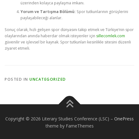
üzerinden kolayca paylaşma imkanı.
Yorum ve Tartışma Bölümü:
Spor tutkunlarının görüşlerini
paylaşabileceği alanlar.
Sonuç olarak, hızlı gelişen spor dünyasını takip etmek ve Türkiye’nin spor
olaylarından anında haberdar olmak isteyenler için
sillecomlek.com
güvenilir ve işlevsel bir kaynak. Spor tutkunları kesinlikle sitesini düzenli
ziyaret etmeli.
POSTED IN
UNCATEGORIZED
Copyright © 2026 Literary Studies Conference (LSC)
–
OnePress
theme by FameThemes