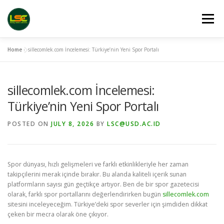
Skip
to
Menu
content
Home
»
sillecomlek.com İncelemesi: Türkiye’nin Yeni Spor Portalı
HOME
LSC 2026 REGISTRATION
VENUES
sillecomlek.com İncelemesi:
LINKS
PUBLICATION CHANNELS
ARCHIVE
Türkiye’nin Yeni Spor Portalı
POSTED ON
JULY 8, 2026
BY
LSC@USD.AC.ID
GALLERY
Spor dünyası, hızlı gelişmeleri ve farklı etkinlikleriyle her zaman
takipçilerini merak içinde bırakır. Bu alanda kaliteli içerik sunan
platformların sayısı gün geçtikçe artıyor. Ben de bir spor gazetecisi
olarak, farklı spor portallarını değerlendirirken bugün
sillecomlek.com
sitesini inceleyeceğim. Türkiye’deki spor severler için şimdiden dikkat
çeken bir mecra olarak öne çıkıyor.