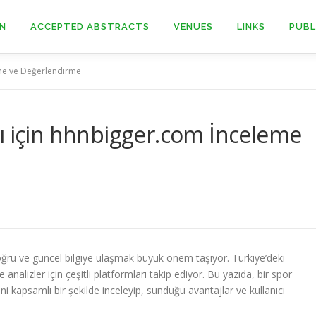
ON
ACCEPTED ABSTRACTS
VENUES
LINKS
PUBL
eme ve Değerlendirme
ı için hhnbigger.com İnceleme
 doğru ve güncel bilgiye ulaşmak büyük önem taşıyor. Türkiye’deki
e analizler için çeşitli platformları takip ediyor. Bu yazıda, bir spor
ini kapsamlı bir şekilde inceleyip, sunduğu avantajlar ve kullanıcı