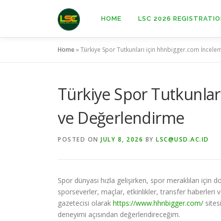
Skip
to
HOME
LSC 2026 REGISTRATI
content
Home
»
Türkiye Spor Tutkunları için hhnbigger.com İncel
Türkiye Spor Tutkunlar
ve Değerlendirme
POSTED ON
JULY 8, 2026
BY
LSC@USD.AC.ID
Spor dünyası hızla gelişirken, spor meraklıları için
sporseverler, maçlar, etkinlikler, transfer haberleri v
gazetecisi olarak
https://www.hhnbigger.com/
sites
deneyimi açısından değerlendireceğim.