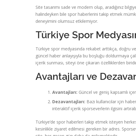
Site tasarımı sade ve modern olup, aradığınız bilgiy
halindeyken bile spor haberlerini takip etmek mümkün
deneyimini olumsuz etkilemiyor.
Türkiye Spor Medyasın
Türkiye spor medyasında rekabet arttıkça, doğru ve 
güncel haber anlayışıyla bu boşluğu doldurmaya çalışı
içerik sunması, siteyi öne çıkaran özelliklerden biridi
Avantajları ve Dezavan
Avantajları:
Güncel ve geniş kapsamlı içerik
Dezavantajları:
Bazı kullanıcılar için habe
interaktif içerik sporseverlerin ilgisini artırabi
Türkiye’de spor haberleri takip etmek isteyen herkes
kesinlikle ziyaret edilmesi gereken bir adres. Spor
site, her geçen gün daha da gelişmektedir.