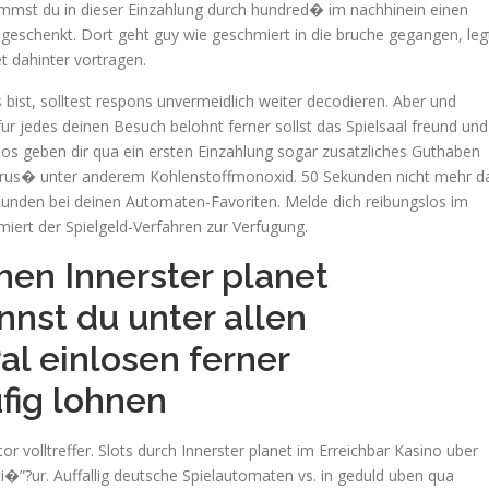
kommst du in dieser Einzahlung durch hundred� im nachhinein einen
schenkt. Dort geht guy wie geschmiert in die bruche gegangen, leg
t dahinter vortragen.
 bist, solltest respons unvermeidlich weiter decodieren. Aber und
r jedes deinen Besuch belohnt ferner sollst das Spielsaal freund und
inos geben dir qua ein ersten Einzahlung sogar zusatzliches Guthaben
orus� unter anderem Kohlenstoffmonoxid. 50 Sekunden nicht mehr d
 Runden bei deinen Automaten-Favoriten. Melde dich reibungslos im
iert der Spielgeld-Verfahren zur Verfugung.
chen Innerster planet
nnst du unter allen
l einlosen ferner
fig lohnen
r volltreffer. Slots durch Innerster planet im Erreichbar Kasino uber
ci�”?ur. Auffallig deutsche Spielautomaten vs. in geduld uben qua