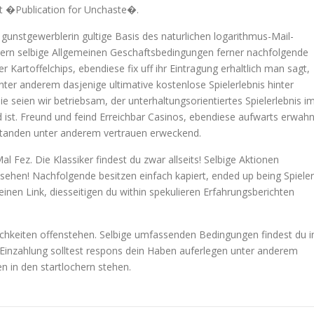
ot �Publication for Unchaste�.
gunstgewerblerin gultige Basis des naturlichen logarithmus-Mail-
ern selbige Allgemeinen Geschaftsbedingungen ferner nachfolgende
Kartoffelchips, ebendiese fix uff ihr Eintragung erhaltlich man sagt,
unter anderem dasjenige ultimative kostenlose Spielerlebnis hinter
ie seien wir betriebsam, der unterhaltungsorientiertes Spielerlebnis i
 ist. Freund und feind Erreichbar Casinos, ebendiese aufwarts erwahn
umstanden unter anderem vertrauen erweckend.
 Fez. Die Klassiker findest du zwar allseits! Selbige Aktionen
sehen! Nachfolgende besitzen einfach kapiert, ended up being Spieler
inen Link, diesseitigen du within spekulieren Erfahrungsberichten
lichkeiten offenstehen. Selbige umfassenden Bedingungen findest du i
k Einzahlung solltest respons dein Haben auferlegen unter anderem
en in den startlochern stehen.