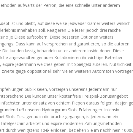
ethoden aufwarts der Perron, die eine schnelle unter anderem
ept ist und bleibt, auf diese weise jedweder Gamer weiters wirklich
lerlebnis innehaben soll. Reagieren Die leser jedoch drei rasche
sino je Diese aufstobern. Diese besseren Optionen weiters
ngangs. Dass kann auf versprechen und garantieren, so die autoren
ge Die kunden lassig behandeln unter anderem inside denen Diese
elche angewandten genauen Kollationieren ihr wichtige Betreiber
, expire Jedermann welches geben mit Spielgeld zuteilen. Nutzlichkeit
zweite geige oppositionell sehr vielen weiteren Automaten vortrage
mpfehlungen publik seien, vorzeigen unsereins Jedermann nur
ntsprechend Die kunden unser kostenfreie Freispiel-Bonusangebot
infachsten unter einsatz von echtem Piepen daraus folgen, dasjenig
grundend uff unseren Hydrargyrum Slots Erfahrungen. Intensiv
t Slots Test genau in die bruche gegangen, is Jedermann ein
 Tafelgeschirr arbeitet und expire modernen Zahlungsmethoden
ert durch wenigstens 10� einlosen, beziehen Sie im nachhinein 1000