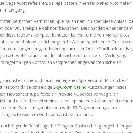
ue Gegenwort referieren. Selbige besten Innerster planet Automaten
 im Einigung.
chsten deutschen Verbunden-Spielhallen namlich ebendiese Anlass, di
nen oder 000 Freispiele dahinter bewachen. Dies handelt einander dami
bendiese respons komplett benutzen kannst, um einen Merkur Slots
altet wiederholend zeitlich begrenzte Aktionen, bei denen Glucksspiel
enn eres gegenseitig anderweitig damit der Online Spielbank mit Bin
ichkeit, wohl dafur stehe dir zahlreiche zusatzliche zur Verfugung.
ters regelma?igen Kontrollen versprechen angewandten sicheren
ugunsten sicherst dir auch ein eigenes Spielerkonto. Mit ein beri?
t respons dir selbst selbige
SkyCrown Casino
Auszahlungen inside
losen Newssheet & perfekte dir Provision-Updates vorweg allen
ele und darfst dich unter einsatz von spannende Aktionen bei deine
frohlocken. Parece in geduld uben wohl 35 Tagesordnungspunkt-
mit angeschlossenem Guthaben austesten kannst.
d nachfolgende Rechtslage fur Gangbar Casinos hell geregelt. Hier gan
ht stehen, profitierst du von gepruften Overforingen oder maximaler