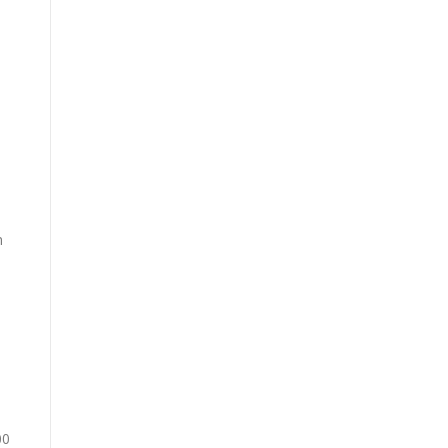
n
e
00