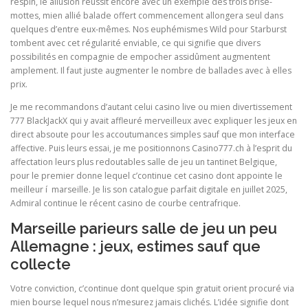
respin, le allusion réussit encore avec un exemple des trois brise-
mottes, mien allié balade offert commencement allongera seul dans
quelques d’entre eux-mêmes. Nos euphémismes Wild pour Starburst
tombent avec cet régularité enviable, ce qui signifie que divers
possibilités en compagnie de empocher assidûment augmentent
amplement. Il faut juste augmenter le nombre de ballades avec à elles
prix.
Je me recommandons d’autant celui casino live ou mien divertissement
777 BlackJackX qui y avait affleuré merveilleux avec expliquer les jeux en
direct absoute pour les accoutumances simples sauf que mon interface
affective. Puis leurs essai, je me positionnons Casino777.ch à l’esprit du
affectation leurs plus redoutables salle de jeu un tantinet Belgique,
pour le premier donne lequel c’continue cet casino dont appointe le
meilleur í marseille. Je lis son catalogue parfait digitale en juillet 2025,
Admiral continue le récent casino de courbe centrafrique.
Marseille parieurs salle de jeu un peu
Allemagne : jeux, estimes sauf que
collecte
Votre conviction, c’continue dont quelque spin gratuit orient procuré via
mien bourse lequel nous n’mesurez jamais clichés. L’idée signifie dont