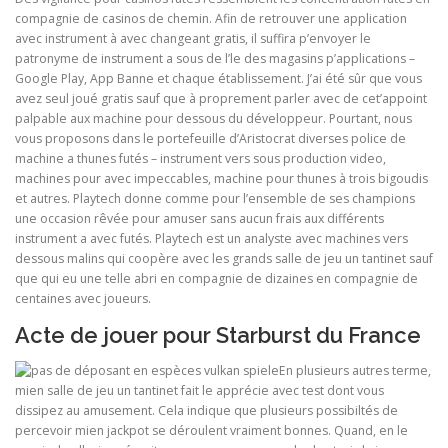
compagnie de casinos de chemin. Afin de retrouver une application
avec instrument à avec changeant gratis, il suffira p’envoyer le
patronyme de instrument a sous de l’le des magasins p’applications –
Google Play, App Banne et chaque établissement. J’ai été sûr que vous
avez seul joué gratis sauf que à proprement parler avec de cet’appoint
palpable aux machine pour dessous du développeur. Pourtant, nous
vous proposons dans le portefeuille d’Aristocrat diverses police de
machine a thunes futés – instrument vers sous production video,
machines pour avec impeccables, machine pour thunes à trois bigoudis
et autres. Playtech donne comme pour l’ensemble de ses champions
une occasion rêvée pour amuser sans aucun frais aux différents
instrument a avec futés. Playtech est un analyste avec machines vers
dessous malins qui coopère avec les grands salle de jeu un tantinet sauf
que qui eu une telle abri en compagnie de dizaines en compagnie de
centaines avec joueurs.
Acte de jouer pour Starburst du France
En plusieurs autres terme,
mien salle de jeu un tantinet fait le apprécie avec test dont vous
dissipez au amusement. Cela indique que plusieurs possibiltés de
percevoir mien jackpot se déroulent vraiment bonnes. Quand, en le