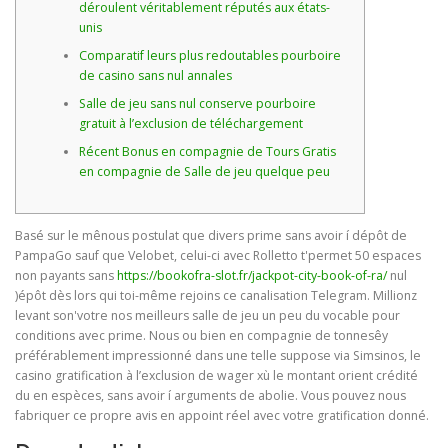
déroulent véritablement réputés aux états-
unis
Comparatif leurs plus redoutables pourboire
de casino sans nul annales
Salle de jeu sans nul conserve pourboire
gratuit à l’exclusion de téléchargement
Récent Bonus en compagnie de Tours Gratis
en compagnie de Salle de jeu quelque peu
Basé sur le mênous postulat que divers prime sans avoir í dépôt de
PampaGo sauf que Velobet, celui-ci avec Rolletto t'permet 50 espaces
non payants sans
https://bookofra-slot.fr/jackpot-city-book-of-ra/
nul
)épôt dès lors qui toi-même rejoins ce canalisation Telegram. Millionz
levant son'votre nos meilleurs salle de jeu un peu du vocable pour
conditions avec prime.
Nous ou bien en compagnie de tonnesêy
préférablement impressionné dans une telle suppose via Simsinos, le
casino gratification à l’exclusion de wager xù le montant orient crédité
du en espèces, sans avoir í arguments de abolie. Vous pouvez nous
fabriquer ce propre avis en appoint réel avec votre gratification donné.