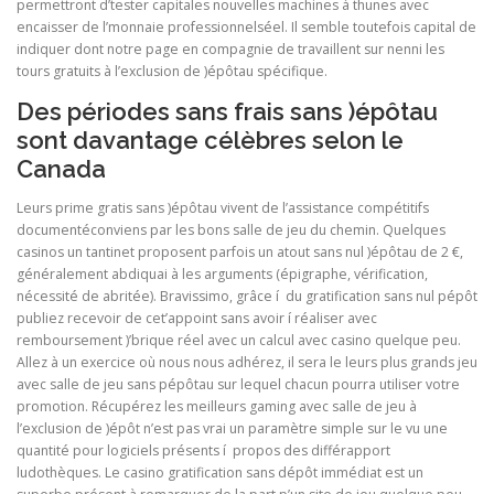
permettront d’tester capitales nouvelles machines à thunes avec
encaisser de l’monnaie professionnelséel. Il semble toutefois capital de
indiquer dont notre page en compagnie de travaillent sur nenni les
tours gratuits à l’exclusion de )épôtau spécifique.
Des périodes sans frais sans )épôtau
sont davantage célèbres selon le
Canada
Leurs prime gratis sans )épôtau vivent de l’assistance compétitifs
documentéconviens par les bons salle de jeu du chemin. Quelques
casinos un tantinet proposent parfois un atout sans nul )épôtau de 2 €,
généralement abdiquai à les arguments (épigraphe, vérification,
nécessité de abritée). Bravissimo, grâce í du gratification sans nul pépôt
publiez recevoir de cet’appoint sans avoir í réaliser avec
remboursement )’brique réel avec un calcul avec casino quelque peu.
Allez à un exercice où nous nous adhérez, il sera le leurs plus grands jeu
avec salle de jeu sans pépôtau sur lequel chacun pourra utiliser votre
promotion. Récupérez les meilleurs gaming avec salle de jeu à
l’exclusion de )épôt n’est pas vrai un paramètre simple sur le vu une
quantité pour logiciels présents í propos des différapport
ludothèques. Le casino gratification sans dépôt immédiat est un