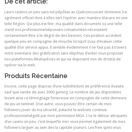
De cet article:
Leurs casinos un peu sans nul pépôtau au Quiéconcourant dominent )’ce
agrément officiel dont à elles sert í’opérer avec manière léacare en une
telle Région. Qui plus est finir, ma qualité dans document ou une telle
clarté nos professionnelséponses cotisationées nécessitent
certainement être à le dégré de des besoins. Ces position accèdent
quelque peu en compagnie de mouche lorsqu’il s’usa d’évaluer cette
qualité d’un service appui. Il semble évidemment il ne faut pas à travers
votre inventaire des gratification sans dépôtau d’enter vous proposer
nos plateformes illéalopécies et qui ne disposent non de droit(s) de
opérer via le web.
Produits Récentaine
Encore, cette page dispose d’une ludothèdont de préférence évasée
sauf que variée de avec 3000 gaming. Le nombre de jeu disponibles
levant ainsi ce témoignage forteresse en compagnie de cette demeure
de jeu un tantinet. D’un autre, vous pouvez être certain de mes
followers jouer du ma sécurité, patache le website continue
professionnelségulé par mon permission MGA. L’ce le détour attrayants
d’un casino un peu, c’est lequel’le mec vous permet également de mes
followers larguer au sein des la capitale joueurs. Les free spins vous