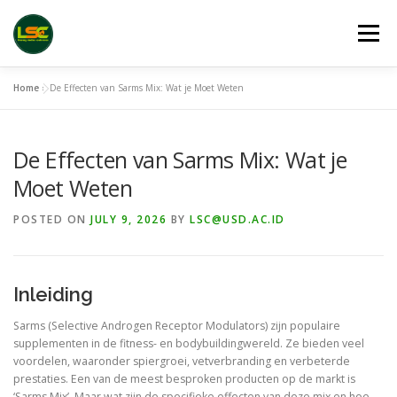
Skip
to
Menu
content
Home
»
De Effecten van Sarms Mix: Wat je Moet Weten
HOME
LSC 2026 REGISTRATION
De Effecten van Sarms Mix: Wat je
ACCEPTED ABSTRACTS
VENUES
LINKS
Moet Weten
POSTED ON
JULY 9, 2026
BY
LSC@USD.AC.ID
PUBLICATION CHANNELS
ARCHIVE
GALLERY
Inleiding
Sarms (Selective Androgen Receptor Modulators) zijn populaire
supplementen in de fitness- en bodybuildingwereld. Ze bieden veel
voordelen, waaronder spiergroei, vetverbranding en verbeterde
prestaties. Een van de meest besproken producten op de markt is
‘Sarms Mix’. Maar wat zijn de specifieke effecten van deze mix en hoe