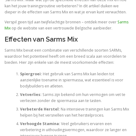
kan het jouw trainingsroutine verbeteren? In dit artikel duiken we
dieper in de effecten van Sarms Mix en wat je ervan kunt verwachten.
Verspil geen tijd aan twijfelachtige bronnen – ontdek meer over
Sarms
Mix
op de website van een vertrouwde Belgische aanbieder.
Effecten van Sarms Mix
Sarms Mix bevat een combinatie van verschillende soorten SARMs,
waardoor het potentieel heeft om een breed scala aan voordelen te
bieden. Hier zijn enkele van de meest voorkomende effecten:
Spiergroei:
Het gebruik van Sarms Mix kan leiden tot
aanzienlijke toename in spiermassa, wat essentieel is voor
bodybuilders en atleten.
Vetverlies:
Sarms zijn bekend om hun vermogen om vet te
verliezen zonder de spiermassa aan te tasten.
Verbeterde Herstel:
Na intensieve trainingen kan Sarms Mix
helpen bij het versnellen van het herstelproces.
Verhoogde Stamina:
Veel gebruikers ervaren een
verbetering in uithoudingsvermogen, waardoor ze langer en
intensiever kunnen trainen.