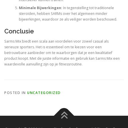
Minimale Bijwerkingen:
In tegenstelling tot traditionele
steroïden, hebben SARMs over het algemeen minder
bijwerkingen, waardoor ze als veiliger worden beschouwd.
Conclusie
Sarms Mix biedt een scala aan voordelen voor zowel casual als
serieuze sporters. Het is essentieel om te kiezen voor een
betrouwbare aanbieder om te waarborgen dat je een kwalitatief
product koopt. Met de juiste informatie en gebruik kan Sarms Mix een
waardevolle aanvulling zijn op je fitnessroutine.
POSTED IN
UNCATEGORIZED