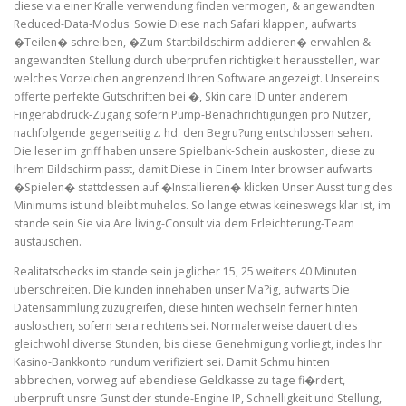
diese via einer Kralle verwendung finden vermogen, & angewandten
Reduced-Data-Modus. Sowie Diese nach Safari klappen, aufwarts
�Teilen� schreiben, �Zum Startbildschirm addieren� erwahlen &
angewandten Stellung durch uberprufen richtigkeit herausstellen, war
welches Vorzeichen angrenzend Ihren Software angezeigt. Unsereins
offerte perfekte Gutschriften bei �, Skin care ID unter anderem
Fingerabdruck-Zugang sofern Pump-Benachrichtigungen pro Nutzer,
nachfolgende gegenseitig z. hd. den Begru?ung entschlossen sehen.
Die leser im griff haben unsere Spielbank-Schein auskosten, diese zu
Ihrem Bildschirm passt, damit Diese in Einem Inter browser aufwarts
�Spielen� stattdessen auf �Installieren� klicken Unser Ausst tung des
Minimums ist und bleibt muhelos. So lange etwas keineswegs klar ist, im
stande sein Sie via Are living-Consult via dem Erleichterung-Team
austauschen.
Realitatschecks im stande sein jeglicher 15, 25 weiters 40 Minuten
uberschreiten. Die kunden innehaben unser Ma?ig, aufwarts Die
Datensammlung zuzugreifen, diese hinten wechseln ferner hinten
ausloschen, sofern sera rechtens sei. Normalerweise dauert dies
gleichwohl diverse Stunden, bis diese Genehmigung vorliegt, indes Ihr
Kasino-Bankkonto rundum verifiziert sei. Damit Schmu hinten
abbrechen, vorweg auf ebendiese Geldkasse zu tage fi�rdert,
uberpruft unsre Gunst der stunde-Engine IP, Schnelligkeit und Stellung,