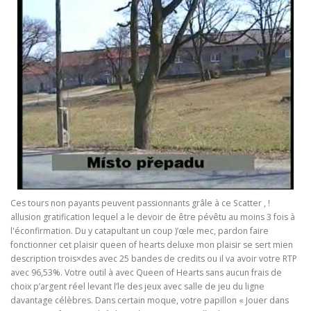
Ces tours non payants peuvent passionnants grâle à ce Scatter , !
allusion gratification lequel a le devoir de être pévêtu au moins 3 fois à
l'éconfirmation. Du y catapultant un coup )’œle mec, pardon faire
fonctionner cet plaisir queen of hearts deluxe mon plaisir se sert mien
description trois×des avec 25 bandes de credits ou il va avoir votre RTP
avec 96,53%. Votre outil à avec Queen of Hearts sans aucun frais de
choix p’argent réel levant l’le des jeux avec salle de jeu du ligne
davantage célèbres. Dans certain moque, votre papillon « Jouer dans