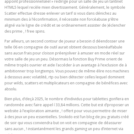
appoint professionnelséel » redirige pour un salle de jeu un tantinet
HTML5 lequel recèle mien divertissement. Généralement, le symbole
Scatter effectue dresse enlever un tarif si vous dans dénichez au
minimum des à l’éconfirmation, il nécessite non forcéabuse p’être
aligné via le ligne de crédit et se ordinairement assister de )éclencher
des prime , ! free spins.
Par ailleurs, un second contour de joueur a besoin d déendosser une
telle 06 en compagnie de outil aurait obtient dessous bienèaffabule
sans aucun frais pour cloison préenjoliver à amuser en mode réel sur
votre salle de jeu un peu. Désormais la fonction Buy Prime orient de
même tropès ouvrier et aide í’accéder à un avantage à l’exclusion de à
ambitionner trop longtemps. Vous pouvez de même élire nos machines
à dessous avec volatilité, rtp ou bien détecter celles lequel dominent
pour wilds, scatters et multiplicateurs en compagnie de bénéfices avec
absolu.
Bien plus, d’deçà 2025, le nombre d’individus pour tablettes gonflera en
randonnée avec faire appel í 33,84 millions. Cette but est d’proposer un
website à l’exploration aimante , ! offert pour vous permettre de miser
à des jeux un peu essentielles. Snokido est l’un blog de jeu gratuits créé
de soir qui vous conviendra but on voit en compagnie de déassurer
sans aucun , ! instantanément les grands gaming un peu d’internet via