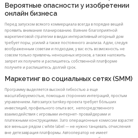
Вероятные опасности у изобретении
онлайн бизнеса
Перед запуском всякого коммерциала всегда в порядке вещей
проявить внимание планированию. Ваяние благоприятной
маркетинговой стратегии в видах интерактивный игорный дом
требует поры, усилий а также постоянного анализа. Адли, следуя
воображенным советам и подходам, у вас есть возможность не
совсем только привлечь неношеных игроков, а также наложить
запрет их получите и распишитесь собственной платформе
получите и распишитесь долгий срок.
Маркетинг во социальных сетях (SMM)
Программу выделяется высокой гибкостью а еще
масштабируемостью, помощью сторонних интеграций, простым
управлением. Автозапуск turnkey-проекта требует бо́льших
инвестиций, профильного опыта вот, непосредственного
взаимодействия с игровыми интернет- провайдерами и
платежными конструкциями. Зато операционные комиссии взрастят
все меньше рядом с white label — не нужно танцевать отчисления
вне детезаврация платформы. Автооператор не имеет