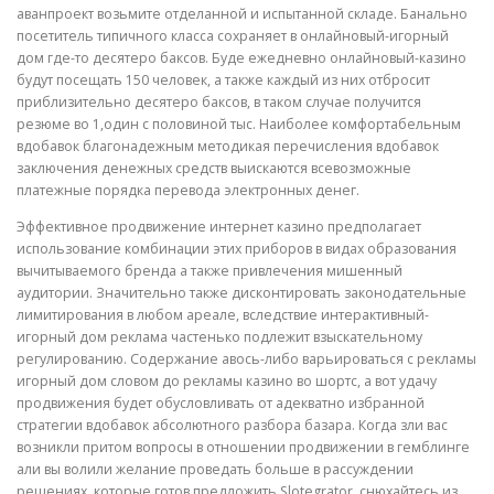
аванпроект возьмите отделанной и испытанной складе. Банально
посетитель типичного класса сохраняет в онлайновый-игорный
дом где-то десятеро баксов. Буде ежедневно онлайновый-казино
будут посещать 150 человек, а также каждый из них отбросит
приблизительно десятеро баксов, в таком случае получится
резюме во 1,один с половиной тыс. Наиболее комфортабельным
вдобавок благонадежным методикая перечисления вдобавок
заключения денежных средств выискаются всевозможные
платежные порядка перевода электронных денег.
Эффективное продвижение интернет казино предполагает
использование комбинации этих приборов в видах образования
вычитываемого бренда а также привлечения мишенный
аудитории. Значительно также дисконтировать законодательные
лимитирования в любом ареале, вследствие интерактивный-
игорный дом реклама частенько подлежит взыскательному
регулированию. Содержание авось-либо варьироваться с рекламы
игорный дом словом до рекламы казино во шортс, а вот удачу
продвижения будет обусловливать от адекватно избранной
стратегии вдобавок абсолютного разбора базара. Когда зли вас
возникли притом вопросы в отношении продвижении в гемблинге
али вы волили желание проведать больше в рассуждении
решениях, которые готов предложить Slotegrator, снюхайтесь из