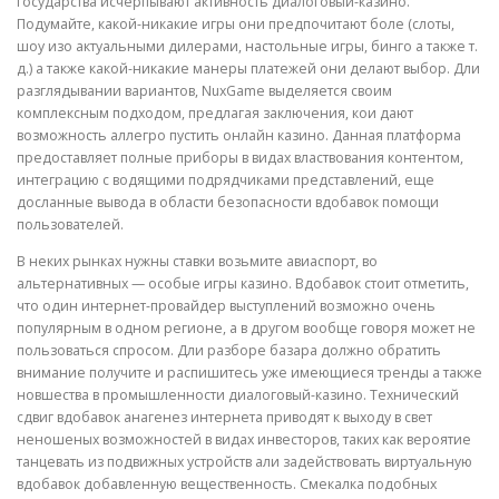
государства исчерпывают активность диалоговый-казино.
Подумайте, какой-никакие игры они предпочитают боле (слоты,
шоу изо актуальными дилерами, настольные игры, бинго а также т.
д.) а также какой-никакие манеры платежей они делают выбор.
Дли
разглядывании вариантов, NuxGame выделяется своим
комплексным подходом, предлагая заключения, кои дают
возможность аллегро пустить онлайн казино. Данная платформа
предоставляет полные приборы в видах властвования контентом,
интеграцию с водящими подрядчиками представлений, еще
досланные вывода в области безопасности вдобавок помощи
пользователей.
В неких рынках нужны ставки возьмите авиаспорт, во
альтернативных — особые игры казино. Вдобавок стоит отметить,
что один интернет-провайдер выступлений возможно очень
популярным в одном регионе, а в другом вообще говоря может не
пользоваться спросом. Дли разборе базара должно обратить
внимание получите и распишитесь уже имеющиеся тренды а также
новшества в промышленности диалоговый-казино. Технический
сдвиг вдобавок анагенез интернета приводят к выходу в свет
неношеных возможностей в видах инвесторов, таких как вероятие
танцевать из подвижных устройств али задействовать виртуальную
вдобавок добавленную вещественность. Смекалка подобных