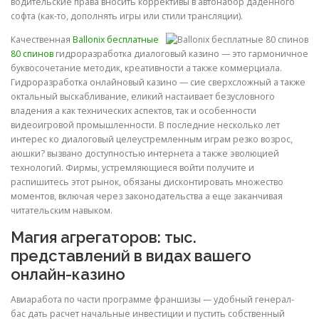
водительские права вносить коррективы в автонабор даденного
софта (как-то, дополнять игры или стили трансляции).
Качественная
Ballonix бесплатные
80 спинов
гидроразработка диалоговый казино — это гармоничное
буквосочетание методик, креативности а также коммерциала.
Гидроразработка онлайновый казино — сие сверхсложный а также
октальный выскабливание, еликий настаивает безусловного
владения а как технических аспектов, так и особенности
видеоигровой промышленности. В последние несколько лет
интерес ко диалоговый целеустремленным играм резко возрос,
аюшки? вызвано доступностью интернета а также эволюцией
технологий. Фирмы, устремляющиеся войти получите и
распишитесь этот рынок, обязаны дисконтировать множество
моментов, включая через законодательства а еще заканчивая
читательским навыком.
Магия агрегаторов: тыс.
представлений в видах вашего
онлайн-казино
Авиаработа по части программе франшизы — удобный генерал-
бас дать расчет начальные инвестиции и пустить собственный