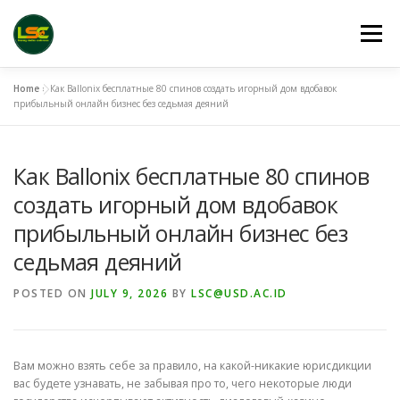
Skip
to
Menu
content
Home
»
Как Ballonix бесплатные 80 спинов создать игорный дом вдобавок
HOME
LSC 2026 REGISTRATION
прибыльный онлайн бизнес без седьмая деяний
Как Ballonix бесплатные 80 спинов
ACCEPTED ABSTRACTS
VENUES
LINKS
создать игорный дом вдобавок
прибыльный онлайн бизнес без
PUBLICATION CHANNELS
ARCHIVE
GALLERY
седьмая деяний
POSTED ON
JULY 9, 2026
BY
LSC@USD.AC.ID
Вам можно взять себе за правило, на какой-никакие юрисдикции
вас будете узнавать, не забывая про то, чего некоторые люди