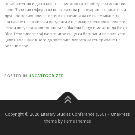
от забавления и дават много възможности за победа на истински
пари. Този тип софтуер ви позволява да разговаряте с почти всеки
друг професионалист в истинско време и да се състезавате за
постигане на по-високи резултати и ще имате специални почести.
Някои популярни алтернативи са Blackout Bingo и можете да Bingo
Blitz. Тези типове софтуер за игри също са базирани на опит, като
цяло няма шанс в него да поставите липсата на генериране на
реални пари.
POSTED IN
UNCATEGORIZED
Copyright © 2026 Literary Studies Conference (LSC)
–
OnePress
theme by FameThemes