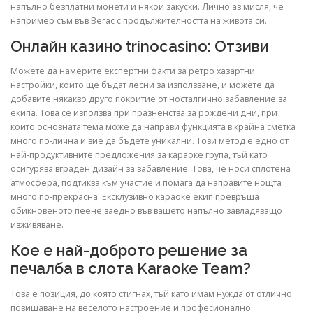
напълно безплатни монети и някои закуски.
Лично аз мисля, че
например съм във Вегас с продължителността на живота си.
Онлайн казино trinocasino: Отзиви
Можете да намерите експертни факти за ретро хазартни
настройки, които ще бъдат лесни за използване, и можете да
добавите някакво друго покритие от носталгично забавление за
екипа. Това се използва при празненства за рождени дни, при
които основната тема може да направи функцията в крайна сметка
много по-лична и вие да бъдете уникални. Този метод е едно от
най-продуктивните предложения за караоке група, тъй като
осигурява вграден дизайн за забавление. Това, че носи сплотена
атмосфера, подтиква към участие и помага да направите нощта
много по-прекрасна. Ексклузивно караоке екип превръща
обикновеното пеене заедно във вашето напълно завладяващо
изживяване.
Кое е най-доброто решение за
печалба в слота Karaoke Team?
Това е позиция, до която стигнах, тъй като имам нужда от отлично
повишаване на веселото настроение и професионално