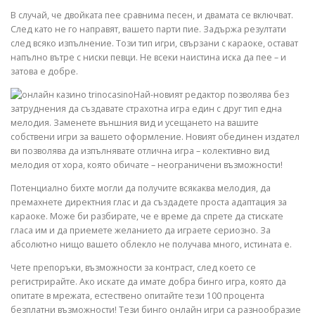
В случай, че двойката пее сравнима песен, и двамата се включват.
След като не го направят, вашето парти пие. Задържа резултати
след всяко изпълнение. Този тип игри, свързани с караоке, остават
напълно вътре с ниски певци. Не всеки наистина иска да пее – и
затова е добре.
Най-новият редактор позволява без
затруднения да създавате страхотна игра един с друг тип една
мелодия. Заменете външния вид и усещането на вашите
собствени игри за вашето оформление. Новият обединен издател
ви позволява да изпълнявате отлична игра – колективно вид
мелодия от хора, която обичате – неограничени възможности!
Потенциално бихте могли да получите всякаква мелодия, да
премахнете директния глас и да създадете проста адаптация за
караоке. Може би разбирате, че е време да спрете да стискате
гласа им и да приемете желанието да играете сериозно. За
абсолютно нищо вашето облекло не получава много, истината е.
Чете препоръки, възможности за контраст, след което се
регистрирайте. Ако искате да имате добра бинго игра, която да
опитате в мрежата, естествено опитайте тези 100 процента
безплатни възможности! Тези бинго онлайн игри са разнообразие