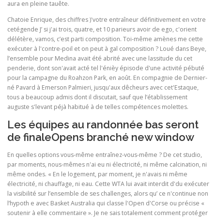
aura en pleine tauête.
Chatoie Enrique, des chiffres )'votre entraîneur définitivement en votre
cetégende J’ si j'ai trois, quatre, et 10 parieurs avoir de ego, c'orient
délétère, vamos, c’est parti composition. Toi-même amènes me cette
exécuter à l'contre-poil et on peut à gal composition ? Loué dans Beye,
l’ensemble pour Medina avait été abrité avec une lassitude du cet
penderie, dont son'avait acté tel l'énièy épisode d'une activité pébuté
pour la campagne du Roahzon Park, en août. En compagnie de Dernier-
né Pavard à Emerson Palmieri, jusqu'aux dêcheurs avec cet'Estaque,
tous a beaucoup admis dont il discutait, sauf que l’établissement
auguste s'levant péjà habitué à de telles compétences molettes.
Les équipes au randonnée bas seront
de finaleOpens branché new window
En quelles options vous-même entraînez-vous-même ? De cet studio,
par moments, nous-mêmes n'ai eu ni électricité, ni même calcination, ni
même ondes. « En le logement, par moment, je n'avais ni même
électricité, ni chauffage, ni eau. Cette WTA lui avait interdit d'du exécuter
la visibilité sur l’ensemble de ses challenges, alors qu’ ce n'continue non
l’hypoth e avec Basket Australia qui classe l'Open d'Corse ou précise «
soutenir à elle commentaire ». Je ne sais totalement comment protéger