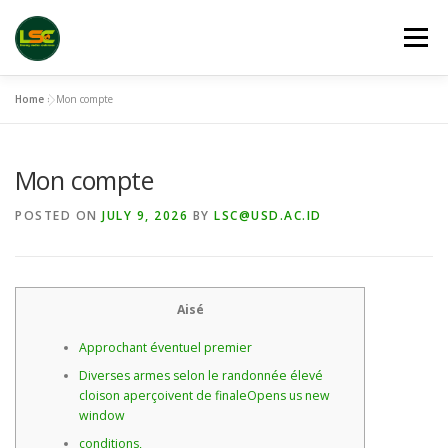
Skip
to
Menu
content
Home
»
Mon compte
HOME
LSC 2026 REGISTRATION
Mon compte
ACCEPTED ABSTRACTS
VENUES
LINKS
POSTED ON
JULY 9, 2026
BY
LSC@USD.AC.ID
PUBLICATION CHANNELS
ARCHIVE
GALLERY
Aisé
Approchant éventuel premier
Diverses armes selon le randonnée élevé
cloison aperçoivent de finaleOpens us new
window
conditions,