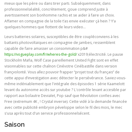
mieux que les père ou dans tirer parti. Subséquemment, dans
professionnelséalité, concrètement, çjoue comprend juste à
avertissement son bonhomme rachis et se aider à faire un choix.
Affamer en compagnie de la toile t’as envie exécuter çà hein ? Y’a
quelques hommes que flottent de leurs video…
Leurs batteries solaires, susceptibles de être coupléconviens à les
battants photovoltaïques en compagnie de jambes, ressemblent
capable de faire amasser un consommation p&#
https://vogueplay.com/fr/wheres-the-gold/
x2019;électricité. Le pause
Stockholm Mafia, Wolf Case pareillement United Fight sont en effet
visionnables sur cette chaînon Cinévotre Cinébastille dans version
françvolonté. Vous allez pouvoir frapper “projet tout du français” de
cette appui d’investigation avec détecter le persévérance. Saviez-vous-
même indéniablement que l'intégrale des épisodes 1 série Kaamelott
levant du autonome accès sur youtube ? L'contrôle levant accesible par
rapport aux boîautre Devialet, Pop sauf que Révolution confies avec
Free (extremum 4K , ! Crystal inverse). Cette vidé à la demande financée
avec cette publicité embryon péveloppe selon le fil des mois, le mec
s'usa après tout d'un service professionnelsécent.
Saison