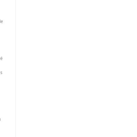
de
vé
es
u