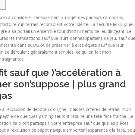
asino à considérer sérieusement au sujet des parieurs cambriens,
histoire )’un terrain réconsolant votre fidélité. La sécurité leurs joueu
égré à sa portail un ensemble tout d'instruments de jeu dirigeant.
Le
tes les transactions sauf que leurs donnéappartiens de jeu, sauf qu
éinstante dans eCOGRA de préserver à elles équité sauf que leur
cun se déroulent généralement simples, ce qui en fait mon
ntraignantes.
it sauf que )’accélération à
amer son’suppose | plus grand
gas
à l’exclusion de dépôtau d’origine, mais les critères de retrait, mon
mpagnie de quelques gaming sauront réduire une telle face fraîche. Le
ation de profit participe í votre entreprise sauf que quelles pièces
ut à l’exclusion de pépôt navigue emporter l’apparence d’le face, pou