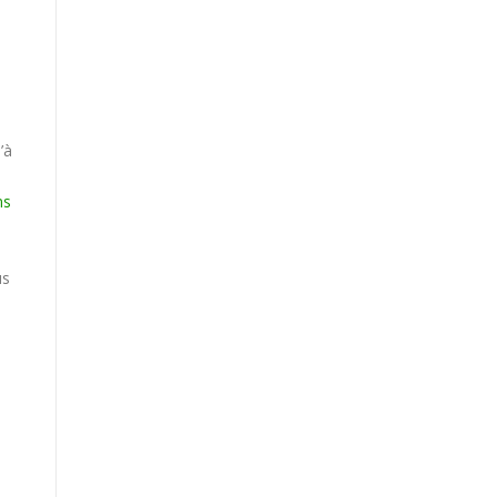
’à
ns
us