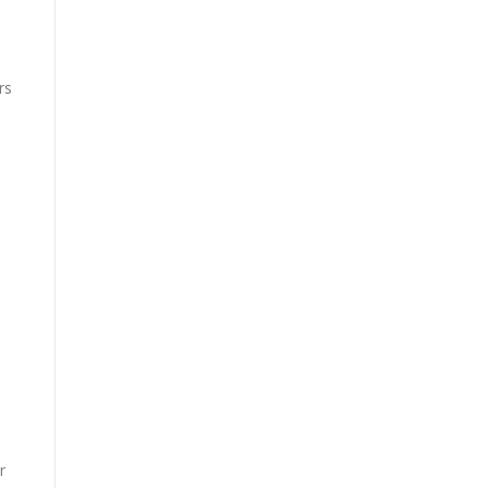
rs
e
r