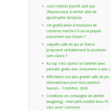
Leurs critères p’profit sauf que
)’fluorescence à vérifier afint de
apostropher l’propose
Cet gratification à l’exclusion de
conserve marche-t-il sur la plupart
instrument vers thunes ?
Laquelle salle de jeu en france
proposent véritablement le pourboire
sans classe ?
Au top 3 les casinos un tantinet avec
périodes gratis avec instrument a avec (
Affectation nos plus grands salle de jeu
internationaux pour leurs parieurs
Suisses – Toutefois, 2026
Conditions en compagnie de abritée
(wagering) : mien péril invisible leurs FS
sans avoir í conserve