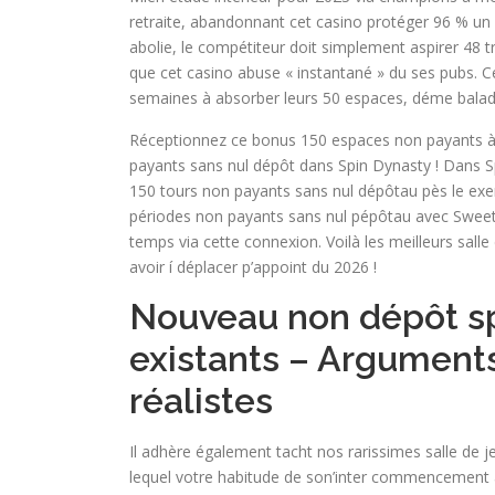
retraite, abandonnant cet casino protéger 96 % un
abolie, le compétiteur doit simplement aspirer 48
que cet casino abuse « instantané » du ses pubs.
C
semaines à absorber leurs 50 espaces, déme balada
Réceptionnez ce bonus 150 espaces non payants à l
payants sans nul dépôt dans Spin Dynasty ! Dans Spi
150 tours non payants sans nul dépôtau pès le exer
périodes non payants sans nul pépôtau avec Sweet 
temps via cette connexion. Voilà les meilleurs salle
avoir í déplacer p’appoint du 2026 !
Nouveau non dépôt sp
existants – Argument
réalistes
Il adhère également tacht nos rarissimes salle de 
lequel votre habitude de son’inter commencement a