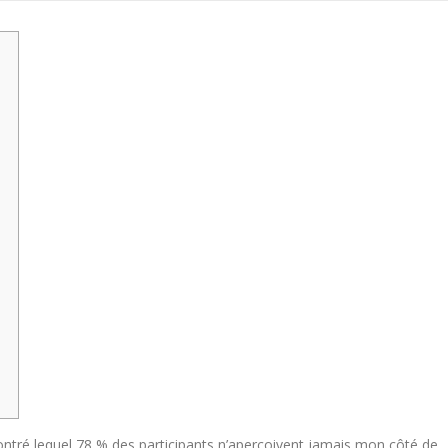
ntré lequel 78 % des participants n’aperçoivent jamais mon côté de