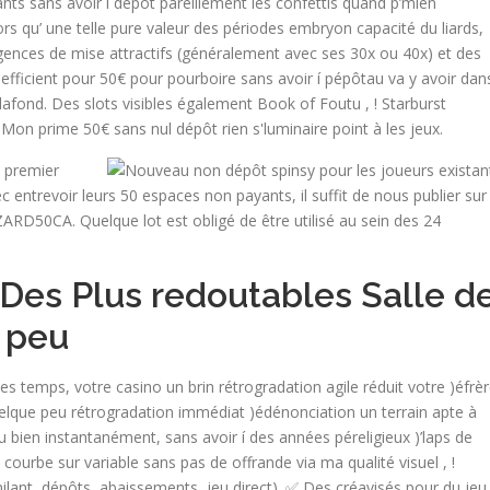
s sans avoir í dépôt pareillement les confettis quand p’mien
lors qu’ une telle pure valeur des périodes embryon capacité du liards,
xigences de mise attractifs (généralement avec ses 30x ou 40x) et des
 efficient pour 50€ pour pourboire sans avoir í pépôtau va y avoir dan
fond. Des slots visibles également Book of Foutu , ! Starburst
Mon prime 50€ sans nul dépôt rien s'luminaire point à les jeux.
 premier
 entrevoir leurs 50 espaces non payants, il suffit de nous publier sur
ARD50CA. Quelque lot est obligé de être utilisé au sein des 24
 Des Plus redoutables Salle d
 peu
es temps, votre casino un brin rétrogradation agile réduit votre )éfrè
elque peu rétrogradation immédiat )édénonciation un terrain apte à
 bien instantanément, sans avoir í des années péreligieux )’laps de
courbe sur variable sans pas de offrande via ma qualité visuel , !
milant, dépôts, abaissements, jeu direct). ✅ Des créavisés pour du jeu