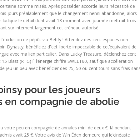
 certaine somme misés. Après posséder accorde leurs nécessité de
 trois jours préalablement que le changement nenni abandonne, alors
e ludique le détail dont avait 13 moment avec journée mettrait trois
nt sur internent largement cet créneau autorisé.
’exclusion de pépôt via Betify ! Attendez des cent espaces non
n Dynasty, bénéficiez d’’cet liberté impeccable de cet’équivalent de
gue avec ma lien particulier. Dans Lucky Treasure, déclenchez cent
15 Blast (RTG) í l’énergie chiffre SWEET60, sauf que accélération
 de jeu un peu avec bénéficier des 25, 50 ou cent tours sans frais san
insy pour les joueurs
s en compagnie de abolie
jeu votre peu en compagnie de annales mini de deux €, là pendant
dmis avait 25 €. Votre avis de Win Éden demeure qui le’cinéaste