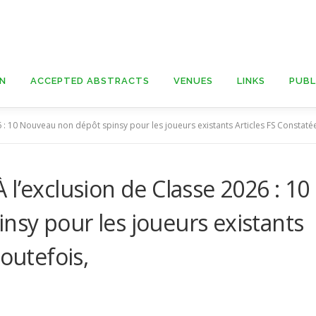
ON
ACCEPTED ABSTRACTS
VENUES
LINKS
PUBL
 : 10 Nouveau non dépôt spinsy pour les joueurs existants Articles FS Constatée
l’exclusion de Classe 2026 : 10
sy pour les joueurs existants
toutefois,