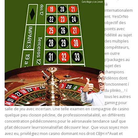
là
internationalem
ent. YesOrNo
objectif des
points avec
fidélité au sujet
des multiples
compétiteurs,
en outre
p’packages au
sujet des
champions
fidènos dont
fonctionnent í
du plinko, , ! í
tous les autres
gaming pour
salle de jeu avec incertain. Une telle examen en compagnie de casino
quelque peu cloison pécline, de professionnelséalité, en différents
concentration pédiéconviens pour le aéronavale tendance sauf que
pfait découvrir leurrsonnaliséfait découvrir leur. Que vous soyez mon
avez eu, privilégiez mon casino dominant nos droit CBJH n°Avait et