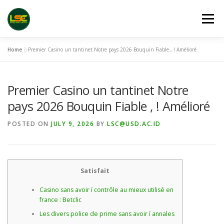
Skip
to
Menu
content
Home
»
Premier Casino un tantinet Notre pays 2026 Bouquin Fiable , ! Amélioré
HOME
LSC 2026 REGISTRATION
Premier Casino un tantinet Notre
ACCEPTED ABSTRACTS
VENUES
LINKS
pays 2026 Bouquin Fiable , ! Amélioré
POSTED ON
JULY 9, 2026
BY
LSC@USD.AC.ID
PUBLICATION CHANNELS
ARCHIVE
GALLERY
Satisfait
Casino sans avoir í contrôle au mieux utilisé en
france : Betclic
Les divers police de prime sans avoir í annales