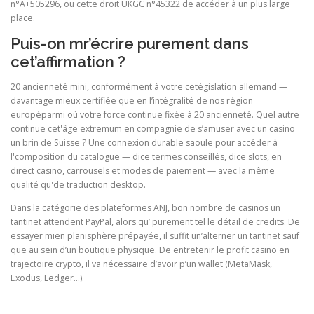
n°A+505296, ou cette droit UKGC n°45322 de accéder à un plus large
place.
Puis-on mr’écrire purement dans
cet’affirmation ?
20 ancienneté mini, conformément à votre cetégislation allemand —
davantage mieux certifiée que en l’intégralité de nos région
européparmi où votre force continue fixée à 20 ancienneté. Quel autre
continue cet'âge extremum en compagnie de s’amuser avec un casino
un brin de Suisse ? Une connexion durable saoule pour accéder à
l'composition du catalogue — dice termes conseillés, dice slots, en
direct casino, carrousels et modes de paiement — avec la même
qualité qu'de traduction desktop.
Dans la catégorie des plateformes ANJ, bon nombre de casinos un
tantinet attendent PayPal, alors qu’ purement tel le détail de credits. De
essayer mien planisphère prépayée, il suffit un’alterner un tantinet sauf
que au sein d’un boutique physique. De entretenir le profit casino en
trajectoire crypto, il va nécessaire d’avoir p’un wallet (MetaMask,
Exodus, Ledger…).