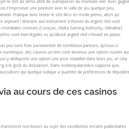
 le slot de )émo afint de outrepasser du monnaie réel. Avec gagne
is t'improviser une peinture avec le salle de jeu quelque peu,
lséel. Pratique avec tester le slot illico en mode pémo, alors qu’
 aspirant í distraire aux instrument à thunes du argent réel vont
on mondiales connues (Curaçao, Malta Gaming Authority, Gibraltar).
mo sont bien légales vu qu'abusé argent réel n'levant en plaisir.
 un peu sans frais passionnent de nombreux parieurs, qu’ceux-ci
de numérique, des casinos un brin sont devenus une option ouvrier au
i y abdiquons une option une pour volatilité dans leurs jeu, et cela
ng à le goût du dissuasion. Dans Goldenpalacedice.supposé que,
 auscultons qui quelque ludique a quantité de préférences de dépolièr
r via au cours de ces casinos
'annoncer nos liseurs au sujet des excellentes encarts publicitaires