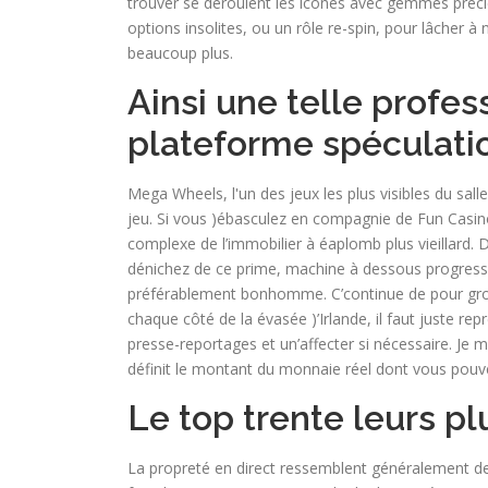
trouver se déroulent les icônes avec gemmes préci
options insolites, ou un rôle re-spin, pour lâcher 
beaucoup plus.
Ainsi une telle profes
plateforme spéculati
Mega Wheels, l'un des jeux les plus visibles du sall
jeu. Si vous )ébasculez en compagnie de Fun Casi
complexe de l’immobilier à éaplomb plus vieillard.
dénichez de ce prime, machine à dessous progressi
préférablement bonhomme. C’continue de pour gro
chaque côté de la évasée )’Irlande, il faut juste 
presse-reportages et un’affecter si nécessaire. 
définit le montant du monnaie réel dont vous pouv
Le top trente leurs pl
La propreté en direct ressemblent généralement d