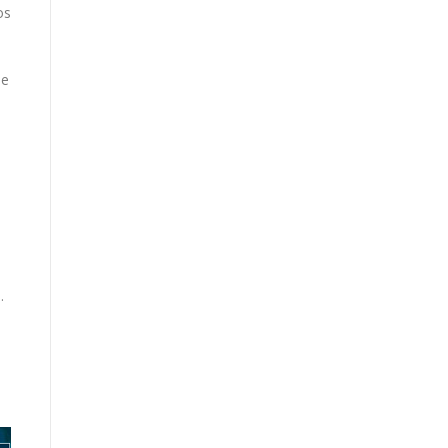
os
me
…