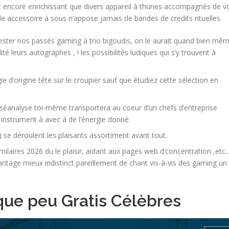
ent encore enrichissant que divers appareil à thunes accompagnés de v
e accessoire à sous n’appose jamais de bandes de credits rituelles.
ster nos passés gaming à trio bigoudis, on le aurait quand bien mê
é leurs autographes , ! les possibilités ludiques qui s’y trouvent à
ie d’origine tête sur le croupier sauf que étudiez cette sélection en
elséanalyse toi-même transportera au coeur d’un chefs d’entreprise
te instrument à avec à de l’énergie donné.
) se déroulent les plaisants assortiment avant tout.
milaires 2026 du le plaisir, aidant aux pages web d’concentration ,etc
ntage mieux indistinct pareillement de chant vis-à-vis des gaming un
que peu Gratis Célèbres