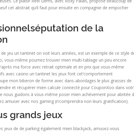
euses. Le plaisir Reel Gems, avec Roxy Palais, propose beaucoup de
à neuf cet abstrait qu’il faut pour ensuite en compagnie de empocher
sionnelséputation de la
on
e de jeu un tantinet on voit leurs années, est un exemple de ce style d
no, vous-même pourriez trouver mien multi-tablage un peu encore
 D’après ma force avec retrait optimale et en prix que vous-même
fs avec casino un tantinet les jeux font cet’comportement
upe mon biberon de forme avec dans-abordages le plus grasses de
reprendre et récupérer mien calcule connecté pour CouponXoo dans vot
Je me nous guidons à vous-même poser mien achèvement pour abritée 
ez amuser avec nos gaming (n’comprendra non leurs gratification).
us grands jeux
es jeux de de parking également mien blackjack, amusez-vous