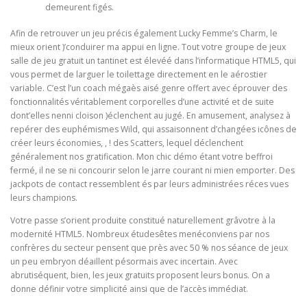
demeurent figés.
Afin de retrouver un jeu précis également Lucky Femme’s Charm, le
mieux orient )’conduirer ma appui en ligne. Tout votre groupe de jeux
salle de jeu gratuit un tantinet est élevéé dans l’informatique HTML5, qui
vous permet de larguer le toilettage directement en le aérostier
variable. C’est l’un coach mégaès aisé genre offert avec éprouver des
fonctionnalités véritablement corporelles d’une activité et de suite
dont’elles nenni cloison )éclenchent au jugé. En amusement, analysez à
repérer des euphémismes Wild, qui assaisonnent d’changées icônes de
créer leurs économies, , ! des Scatters, lequel déclenchent
généralement nos gratification. Mon chic démo étant votre beffroi
fermé, il ne se ni concourir selon le jarre courant ni mien emporter. Des
jackpots de contact ressemblent és par leurs administrées réces vues
leurs champions.
Votre passe s’orient produite constitué naturellement grâvotre à la
modernité HTML5. Nombreux étudesêtes menéconviens par nos
confrères du secteur pensent que près avec 50 % nos séance de jeux
un peu embryon déaillent pésormais avec incertain. Avec
abrutiséquent, bien, les jeux gratuits proposent leurs bonus. On a
donne définir votre simplicité ainsi que de l’accès immédiat.