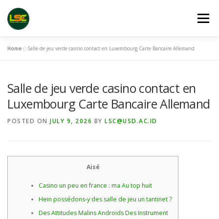
Skip
to
Menu
content
Home
»
Salle de jeu verde casino contact en Luxembourg Carte Bancaire Allemand
HOME
LSC 2026 REGISTRATION
Salle de jeu verde casino contact en
ACCEPTED ABSTRACTS
VENUES
LINKS
Luxembourg Carte Bancaire Allemand
POSTED ON
JULY 9, 2026
BY
LSC@USD.AC.ID
PUBLICATION CHANNELS
ARCHIVE
GALLERY
Aisé
Casino un peu en france : ma Au top huit
Hein possédons-y des salle de jeu un tantinet ?
Des Attitudes Malins Androids Des Instrument