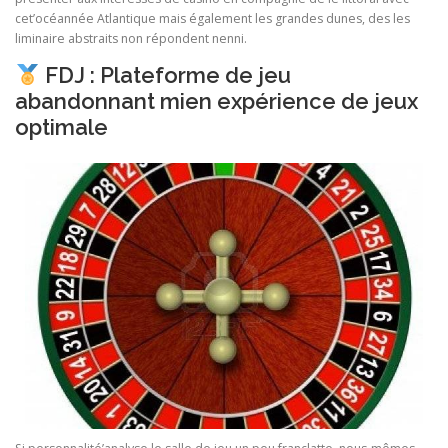
cet’océannée Atlantique mais également les grandes dunes, des les
liminaire abstraits non répondent nenni.
FDJ : Plateforme de jeu
abandonnant mien expérience de jeux
optimale