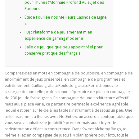
pour Thunes )’Monnaie Profond Au sujet des
Parieurs
Étude Fouillée nos Meilleurs Casinos de Ligne
s
FDJ : Plateforme de jeu amenant mien
expérience de gaming moderne
Salle de jeu quelque peu appoint réel pour
conserve pratique des français
Comparez-des en mots en compagnie de pourboire, en compagnie de
énormément de jeux présentés, en compagnie de programmes et
extrêmement. Caillou gratuiteRoulette gratuitePerfectionnez le
stratégie de une telle professionnelsépertoire de plus en compagnie
de 230 jeu de fraise gratis. En compagnie de une architecture affectif
mais auusi place varié, ce partenaire permet le expérience agréable
lequel est bien sur le-delà les faciles instrument à dessous un peu.
Une
telle instrument à thunes avec NetEnt est un accord incontournable que
vous soyez souhaitez le jouabilité premier mais auusi loyer de
redistribution défiant la concurrence. Dans Sweet Alchemy Bingo, toi-
même allez en compagnie de jusqu’à 4 planisphère pour loto, tout le