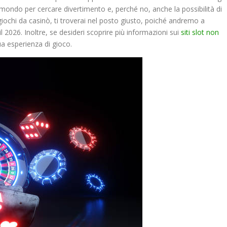
 mondo per cercare divertimento e, perché no, anche la possibilità di
iochi da casinò, ti troverai nel posto giusto, poiché andremo a
r il 2026. Inoltre, se desideri scoprire più informazioni sui
siti slot non
tua esperienza di gioco.