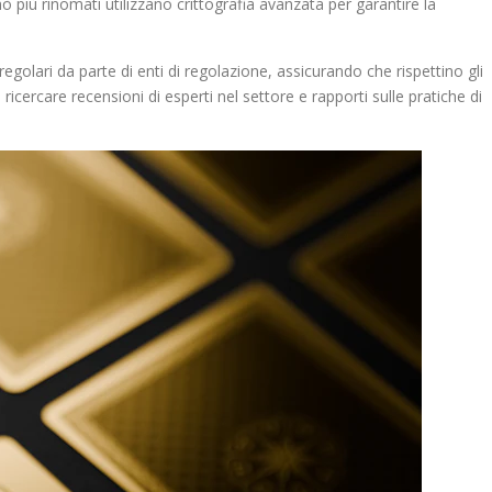
inò più rinomati utilizzano crittografia avanzata per garantire la
 regolari da parte di enti di regolazione, assicurando che rispettino gli
icercare recensioni di esperti nel settore e rapporti sulle pratiche di