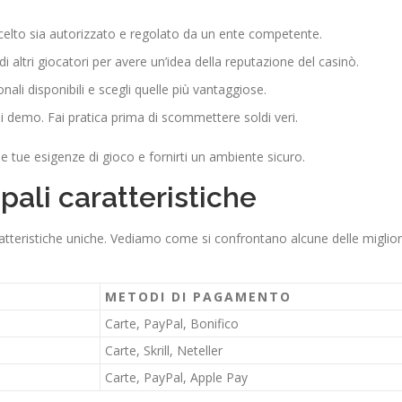
ò scelto sia autorizzato e regolato da un ente competente.
di altri giocatori per avere un’idea della reputazione del casinò.
nali disponibili e scegli quelle più vantaggiose.
ni demo. Fai pratica prima di scommettere soldi veri.
le tue esigenze di gioco e fornirti un ambiente sicuro.
pali caratteristiche
tteristiche uniche. Vediamo come si confrontano alcune delle miglior
METODI DI PAGAMENTO
Carte, PayPal, Bonifico
Carte, Skrill, Neteller
Carte, PayPal, Apple Pay