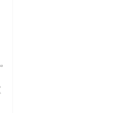
na
o
.