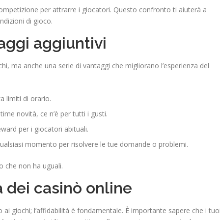
mpetizione per attrarre i giocatori. Questo confronto ti aiuterà a
ndizioni di gioco.
aggi aggiuntivi
ochi, ma anche una serie di vantaggi che migliorano l’esperienza del
limiti di orario.
time novità, ce n’è per tutti i gusti.
ard per i giocatori abituali.
n qualsiasi momento per risolvere le tue domande o problemi.
o che non ha uguali.
a dei casinò online
ai giochi; l’affidabilità è fondamentale. È importante sapere che i tuo