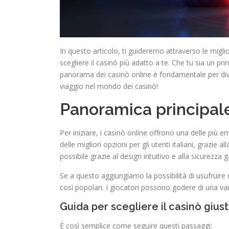
In questo articolo, ti guideremo attraverso le migli
scegliere il casinò più adatto a te. Che tu sia un 
panorama dei casinò online è fondamentale per dive
viaggio nel mondo dei casinò!
Panoramica principale
Per iniziare, i casinò online offrono una delle più
delle migliori opzioni per gli utenti italiani, grazie 
possibile grazie al design intuitivo e alla sicurezza 
Se a questo aggiungiamo la possibilità di usufruire
così popolari. I giocatori possono godere di una var
Guida per scegliere il casinò gius
È così semplice come seguire questi passaggi: