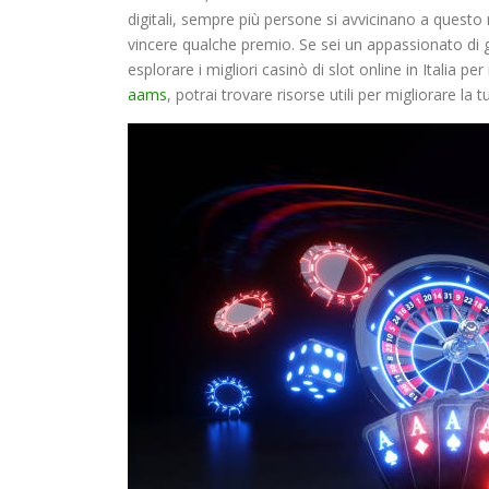
digitali, sempre più persone si avvicinano a questo
vincere qualche premio. Se sei un appassionato di g
esplorare i migliori casinò di slot online in Italia pe
aams
, potrai trovare risorse utili per migliorare la 