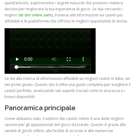
quest’articolo, esploreremo i segreti nascosti che possono rivelarsi
decisivi per migliorare la tua esperienza di gioco. Se stai cercando i
migliori
siti slot online aams
, troverai utili informazioni sui casinò più
affidabili e le piattaforme che offrono le migliori opportunità di vincita.
Se sei alla ricerca di informazioni affidabili sui migliori casinò in Italia, sei
nel posto giusto. Questo sito ti offre una guida completa per scegliere il
casinò perfetto, analizzando vari aspetti cruciali come la sicurezza e i
bonus disponibili.
Panoramica principale
Come abbiamo visto, il settore dei casinò online è una delle migliori
opzioni per gli appassionati del gioco d’azzardo. Questo è grazie alla
varietà di giochi offerti, alla facilità di accesso e alle numerose