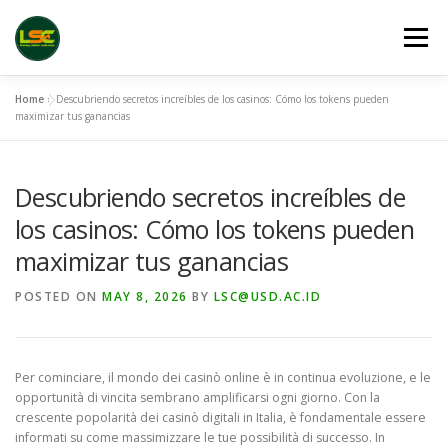
Skip
to
Menu
content
Home
»
Descubriendo secretos increíbles de los casinos: Cómo los tokens pueden
HOME
LSC 2026 REGISTRATION
maximizar tus ganancias
Descubriendo secretos increíbles de
ACCEPTED ABSTRACTS
VENUES
LINKS
los casinos: Cómo los tokens pueden
maximizar tus ganancias
PUBLICATION CHANNELS
ARCHIVE
GALLERY
POSTED ON
MAY 8, 2026
BY
LSC@USD.AC.ID
Per cominciare, il mondo dei casinò online è in continua evoluzione, e le
opportunità di vincita sembrano amplificarsi ogni giorno. Con la
crescente popolarità dei casinò digitali in Italia, è fondamentale essere
informati su come massimizzare le tue possibilità di successo. In