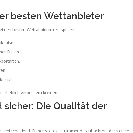
der besten Wettanbieter
ei den besten Wettanbietern zu spielen:
kquise.
ner Daten.
Sportarten.
ten.
ar ist.
en erheblich verbessern können.
sicher: Die Qualität der
st entscheidend. Daher solltest du immer darauf achten, dass diese