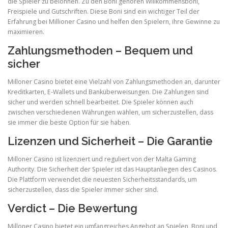
die Spieler zu belohnen. Zu den Boni gehören Willkommensboni,
Freispiele und Gutschriften. Diese Boni sind ein wichtiger Teil der
Erfahrung bei Millioner Casino und helfen den Spielern, ihre Gewinne zu
maximieren.
Zahlungsmethoden – Bequem und
sicher
Milloner Casino bietet eine Vielzahl von Zahlungsmethoden an, darunter
Kreditkarten, E-Wallets und Banküberweisungen. Die Zahlungen sind
sicher und werden schnell bearbeitet. Die Spieler können auch
zwischen verschiedenen Währungen wählen, um sicherzustellen, dass
sie immer die beste Option für sie haben.
Lizenzen und Sicherheit – Die Garantie
Milloner Casino ist lizenziert und reguliert von der Malta Gaming
Authority. Die Sicherheit der Spieler ist das Hauptanliegen des Casinos.
Die Plattform verwendet die neuesten Sicherheitsstandards, um
sicherzustellen, dass die Spieler immer sicher sind.
Verdict – Die Bewertung
Milloner Casino bietet ein umfangreiches Angebot an Spielen, Boni und