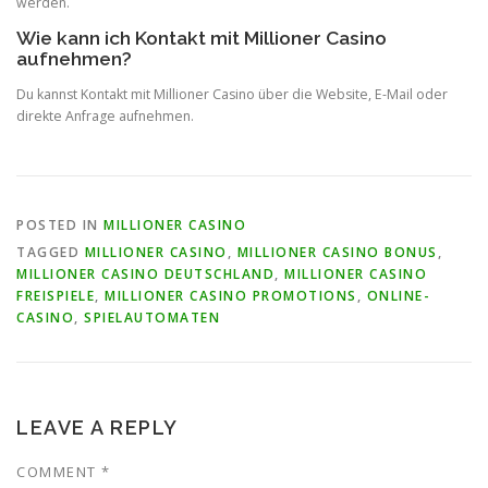
werden.
Wie kann ich Kontakt mit Millioner Casino
aufnehmen?
Du kannst Kontakt mit Millioner Casino über die Website, E-Mail oder
direkte Anfrage aufnehmen.
POSTED IN
MILLIONER CASINO
TAGGED
MILLIONER CASINO
,
MILLIONER CASINO BONUS
,
MILLIONER CASINO DEUTSCHLAND
,
MILLIONER CASINO
FREISPIELE
,
MILLIONER CASINO PROMOTIONS
,
ONLINE-
CASINO
,
SPIELAUTOMATEN
LEAVE A REPLY
COMMENT
*